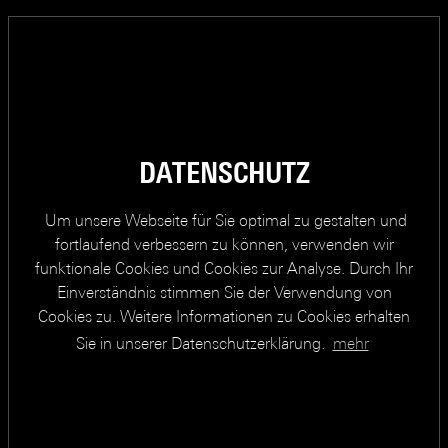
Tog
navi
DATENSCHUTZERKLÄRUNG
DATENSCHUTZ
I. Name und Anschrift des
Um unsere Webseite für Sie optimal zu gestalten und
Verantwortlichen
fortlaufend verbessern zu können, verwenden wir
funktionale Cookies und Cookies zur Analyse. Durch Ihr
Der Verantwortliche im Sinne der Datenschutz-
Einverständnis stimmen Sie der Verwendung von
Grundverordnung und anderer nationaler
Cookies zu. Weitere Informationen zu Cookies erhalten
Datenschutzgesetze der Mitgliedsstaaten sowie sonstiger
Sie in unserer Datenschutzerklärung.
mehr
datenschutzrechtlicher Bestimmungen ist die:
ng.digital
Friedrich-Ebert-Straße 69
48153 Münster